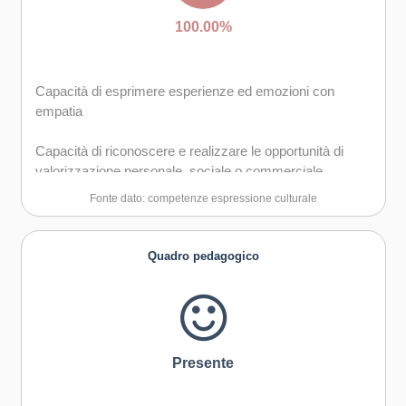
100.00%
Capacità di esprimere esperienze ed emozioni con
empatia
Capacità di riconoscere e realizzare le opportunità di
valorizzazione personale, sociale o commerciale
mediante le arti e le altre forme culturali
Fonte dato: competenze espressione culturale
Capacità di impegnarsi in processi creativi sia
individualmente che collettivamente
Quadro pedagogico
Curiosità nei confronti del mondo, apertura per
immaginare nuove possibilità
Presente