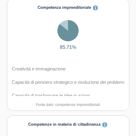
Capacità di comunicare costruttivamente in ambienti
Competenza imprenditoriale
diversi
Capacità di creare fiducia e provare empatia
Capacità di esprimere e comprendere punti di vista
diversi
85.71%
Capacità di negoziare
Creatività e immaginazione
Capacità di concentrarsi, di riflettere criticamente e di
prendere decisioni
Capacità di pensiero strategico e risoluzione dei problemi
Capacità di gestire il proprio apprendimento e la propria
Capacità di trasformare le idee in azioni
carriera
Fonte dato: competenze imprenditoriali
Capacità di riflessione critica e costruttiva
Capacità di mantenersi resilienti
Capacità di assumere l'iniziativa
Competenze in materia di cittadinanza
Capacità di favorire il proprio benessere fisico ed
emotivo
Capacità di lavorare sia in modalità collaborativa in