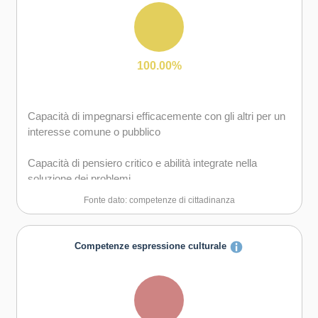
gruppo sia in maniera autonoma
Capacità di comunicare e negoziare efficacemente con
gli altri
100.00%
Capacità di gestire l'incertezza, l'ambiguità e il rischio
Capacità di impegnarsi efficacemente con gli altri per un
Capacità di possedere spirito di iniziativa e
interesse comune o pubblico
autoconsapevolezza
Capacità di pensiero critico e abilità integrate nella
Capacità di essere proattivi e lungimiranti
soluzione dei problemi
Fonte dato: competenze di cittadinanza
Capacità di coraggio e perseveranza nel raggiungimento
degli obiettivi
Competenze espressione culturale
Capacità di motivare gli altri e valorizzare le loro idee, di
provare empatia