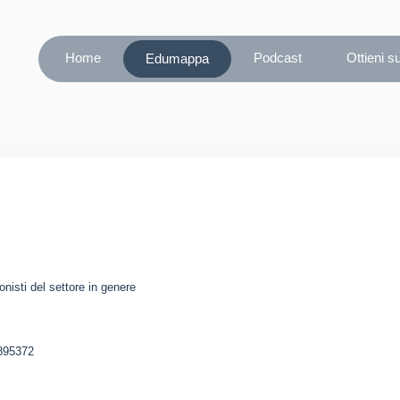
Home
Podcast
Ottieni s
Edumappa
nisti del settore in genere
895372