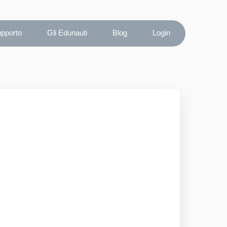
upporto
Gli Edunauti
Blog
Login