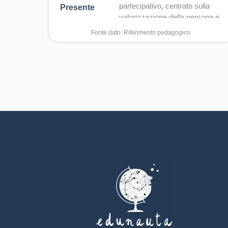
partecipativo, centrato sulla
Presente
valorizzazione della persona e
sul rispetto delle diversità.
Fonte dato: Riferimento pedagogico
L'intervento educativo mette al
centro il bambino e il ragazzo
come protagonisti attivi del
processo di apprendimento,
sostenendo lo sviluppo delle
competenze cognitive,
relazionali ed emotive.
Adottia metodologie attive,
cooperative ed esperienziali,
integrando approcci ludici,
creativi e interculturali che
stimolano la curiosità e il
pensiero critico.