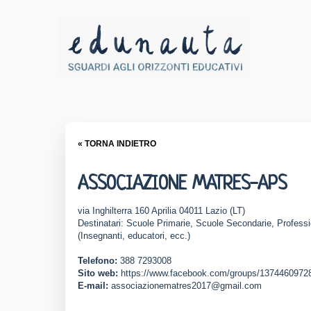
« TORNA INDIETRO
ASSOCIAZIONE MATRES-APS
via Inghilterra 160 Aprilia 04011 Lazio (LT)
Destinatari: Scuole Primarie, Scuole Secondarie, Professio
(Insegnanti, educatori, ecc.)
Telefono:
388 7293008
Sito web:
https://www.facebook.com/groups/1374460972
E-mail:
associazionematres2017@gmail.com