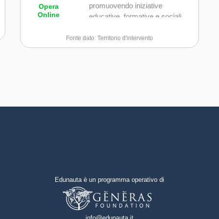
promuovendo iniziative
Opera
Online
educative, formative e sociali
rivolte a famiglie, bambini,
adolescenti e insegnanti.
Fonte dato: Territorio d'intervento
Edunauta è un programma operativo di
info@edunauta.it