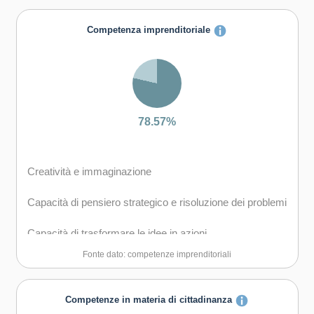
Capacità di comunicare costruttivamente in ambienti
Competenza imprenditoriale
diversi
Capacità di creare fiducia e provare empatia
Capacità di esprimere e comprendere punti di vista
diversi
78.57%
Capacità di negoziare
Creatività e immaginazione
Capacità di gestire il proprio apprendimento e la propria
carriera
Capacità di pensiero strategico e risoluzione dei problemi
Capacità di favorire il proprio benessere fisico ed
Capacità di trasformare le idee in azioni
emotivo
Fonte dato: competenze imprenditoriali
Capacità di riflessione critica e costruttiva
Capacità di assumere l'iniziativa
Competenze in materia di cittadinanza