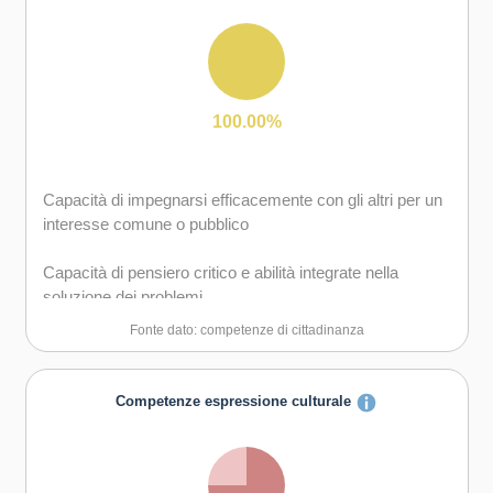
Capacità di lavorare sia in modalità collaborativa in
gruppo sia in maniera autonoma
Capacità di comunicare e negoziare efficacemente con
gli altri
100.00%
Capacità di possedere spirito di iniziativa e
autoconsapevolezza
Capacità di impegnarsi efficacemente con gli altri per un
interesse comune o pubblico
Capacità di essere proattivi e lungimiranti
Capacità di pensiero critico e abilità integrate nella
Capacità di coraggio e perseveranza nel raggiungimento
soluzione dei problemi
degli obiettivi
Fonte dato: competenze di cittadinanza
Capacità di motivare gli altri e valorizzare le loro idee, di
provare empatia
Competenze espressione culturale