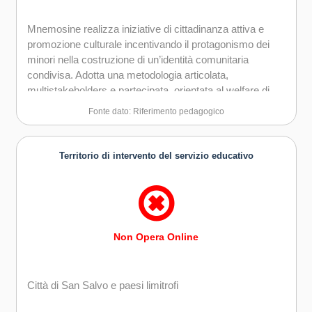
Mnemosine realizza iniziative di cittadinanza attiva e
promozione culturale incentivando il protagonismo dei
minori nella costruzione di un’identità comunitaria
condivisa. Adotta una metodologia articolata,
multistakeholders e partecipata, orientata al welfare di
comunitario: diretta a sostenere la complessità delle
Fonte dato: Riferimento pedagogico
problematiche connesse alla crescita, attraverso
laboratori di espressione libera, non giudicanti, fondati
sull’ascolto, la condivisione, la rielaborazione creativa dei
Territorio di intervento del servizio educativo
vissuti.
Non Opera Online
Città di San Salvo e paesi limitrofi