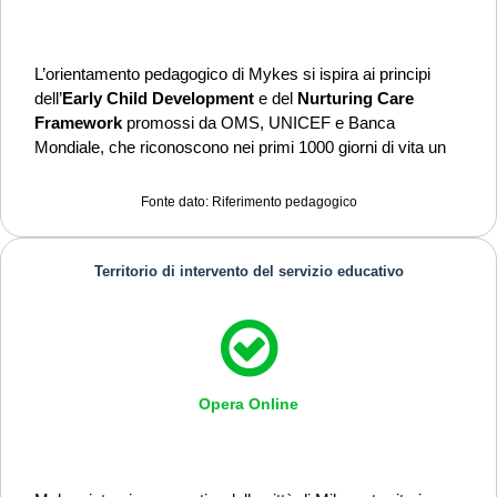
L’orientamento pedagogico di Mykes si ispira ai principi
dell’
Early Child Development
e del
Nurturing Care
Framework
promossi da OMS, UNICEF e Banca
Mondiale, che riconoscono nei primi 1000 giorni di vita un
periodo decisivo per lo sviluppo cognitivo, relazionale ed
emotivo. Mykes assume la genitorialità come processo
Fonte dato: Riferimento pedagogico
educativo reciproco e dinamico: un percorso di
apprendimento continuo che coinvolge adulti e bambini,
famiglie e comunità.
Territorio di intervento del servizio educativo
Opera Online