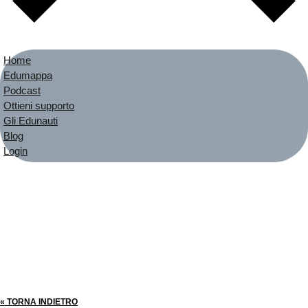
Home
Edumappa
Podcast
Ottieni supporto
Gli Edunauti
Blog
Login
« TORNA INDIETRO