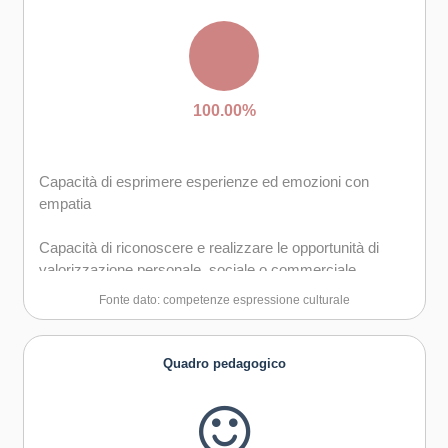
Capacità di riflessione critica e costruttiva
Capacità di trasformare le idee in azioni
Creatività e immaginazione
100.00%
Capacità di esprimere esperienze ed emozioni con
empatia
Capacità di riconoscere e realizzare le opportunità di
valorizzazione personale, sociale o commerciale
mediante le arti e le altre forme culturali
Fonte dato: competenze espressione culturale
Capacità di impegnarsi in processi creativi sia
individualmente che collettivamente
Quadro pedagogico
Curiosità nei confronti del mondo, apertura per
immaginare nuove possibilità