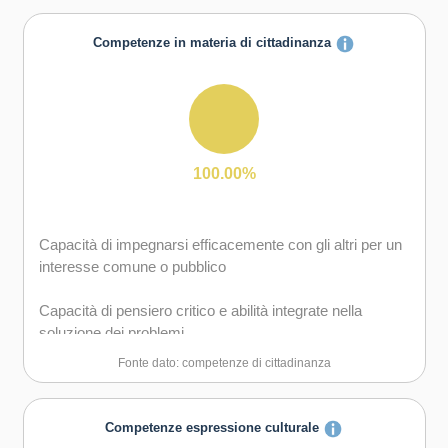
Capacità di coraggio e perseveranza nel raggiungimento
degli obiettivi
Competenze in materia di cittadinanza
Capacità di essere proattivi e lungimiranti
Capacità di gestire l'incertezza, l'ambiguità e il rischio
Capacità di lavorare sia in modalità collaborativa in
100.00%
gruppo sia in maniera autonoma
Capacità di mantenere il ritmo dell'attività
Capacità di impegnarsi efficacemente con gli altri per un
interesse comune o pubblico
Capacità di motivare gli altri e valorizzare le loro idee, di
provare empatia
Capacità di pensiero critico e abilità integrate nella
soluzione dei problemi
Capacità di pensiero strategico e risoluzione dei problemi
Fonte dato: competenze di cittadinanza
Capacità di possedere spirito di iniziativa e
autoconsapevolezza
Competenze espressione culturale