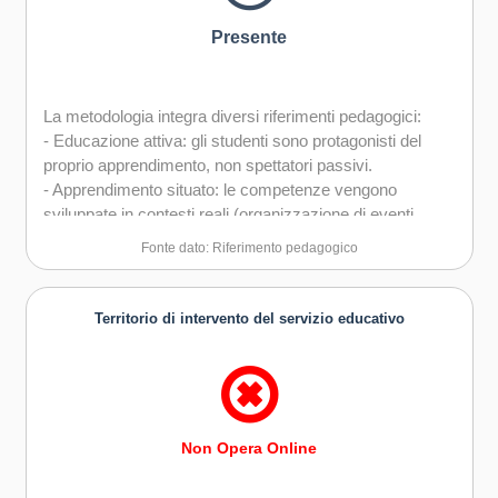
Presente
La metodologia integra diversi riferimenti pedagogici:
- Educazione attiva: gli studenti sono protagonisti del
proprio apprendimento, non spettatori passivi.
- Apprendimento situato: le competenze vengono
sviluppate in contesti reali (organizzazione di eventi,
comunicazione digitale, gestione del pubblico).
Fonte dato: Riferimento pedagogico
- Orientamento narrativo: tramite il racconto di sé e l’uso
delle tecnologie digitali, i ragazzi imparano a dare forma
alle proprie aspirazioni e a comunicare la loro visione del
Territorio di intervento del servizio educativo
futuro.
- Pedagogia della comunità: la scuola diventa luogo di
incontro intergenerazionale, rafforzando il legame con
famiglie e territorio.
Non Opera Online