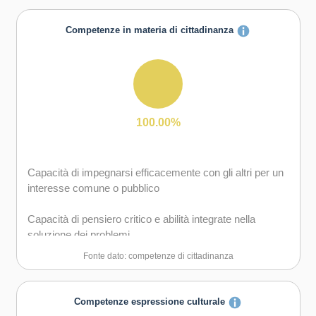
Capacità di coraggio e perseveranza nel raggiungimento
degli obiettivi
Competenze in materia di cittadinanza
Capacità di essere proattivi e lungimiranti
Capacità di gestire l'incertezza, l'ambiguità e il rischio
Capacità di lavorare sia in modalità collaborativa in
100.00%
gruppo sia in maniera autonoma
Capacità di mantenere il ritmo dell'attività
Capacità di impegnarsi efficacemente con gli altri per un
interesse comune o pubblico
Capacità di motivare gli altri e valorizzare le loro idee, di
provare empatia
Capacità di pensiero critico e abilità integrate nella
soluzione dei problemi
Capacità di pensiero strategico e risoluzione dei problemi
Fonte dato: competenze di cittadinanza
Capacità di possedere spirito di iniziativa e
autoconsapevolezza
Competenze espressione culturale