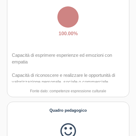
Capacità di riflessione critica e costruttiva
Capacità di trasformare le idee in azioni
Creatività e immaginazione
100.00%
Capacità di esprimere esperienze ed emozioni con
empatia
Capacità di riconoscere e realizzare le opportunità di
valorizzazione personale, sociale o commerciale
mediante le arti e le altre forme culturali
Fonte dato: competenze espressione culturale
Capacità di impegnarsi in processi creativi sia
individualmente che collettivamente
Quadro pedagogico
Curiosità nei confronti del mondo, apertura per
immaginare nuove possibilità