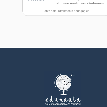
vita, con particolare riferimento
alla dottrina sociale della chiesa
Fonte dato: Riferimento pedagogico
e agli orientamenti della Chiesa
Italiana sull'educazione delle
giovani generazioni. 1.
Centralità della persona
L’oratorio riconosce in ogni
ragazzo una persona unica,
irripetibile e portatrice di un
valore in sé, creata a immagine
di Dio. L’educazione mira a far
emergere e valorizzare le
potenzialità di ciascuno,
rispettandone i tempi, le fragilità
e le risorse personali. 2.
Educazione integrale
L’orientamento educativo
dell’oratorio si propone di
formare la persona nella sua
totalità, integrando: crescita