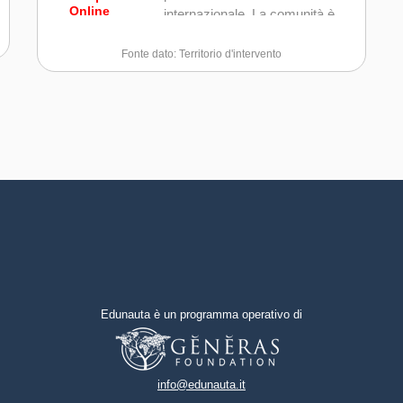
Online
internazionale. La comunità è
impegnata per la maggi
Fonte dato: Territorio d'intervento
Edunauta è un programma operativo di
info@edunauta.it