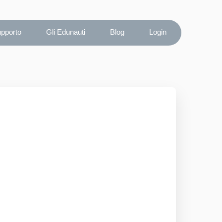
upporto
Gli Edunauti
Blog
Login