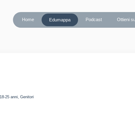
Home
Podcast
Ottieni s
Edumappa
18-25 anni, Genitori