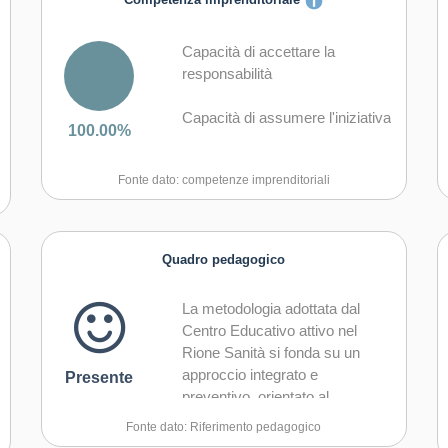
Competenza imprenditoriale
Capacità di accettare la
responsabilità
Capacità di assumere l'iniziativa
100.00%
Capacità di comunicare e
Fonte dato: competenze imprenditoriali
negoziare efficacemente con gli
altri
Capacità di coraggio e
Quadro pedagogico
perseveranza nel
raggiungimento degli obiettivi
La metodologia adottata dal
Centro Educativo attivo nel
Capacità di essere proattivi e
Rione Sanità
si fonda su un
lungimiranti
approccio integrato e
Presente
preventivo, orientato al
Capacità di gestire l'incertezza,
contrasto della povertà
l'ambiguità e il rischio
Fonte dato: Riferimento pedagogico
educativa e al sostegno dei