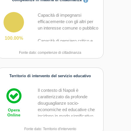
Competenze in materia di cittadinanza
Capacità di impegnarsi
efficacemente con gli altri per
un interesse comune o pubblico
100.00%
Capacità di pensiero critico e
abilità integrate nella soluzione
Fonte dato: competenze di cittadinanza
dei problemi
Territorio di intervento del servizio educativo
Il contesto di
Napoli
è
caratterizzato da profonde
disuguaglianze socio-
economiche ed educative che
Opera
Online
incidono in modo significativo
sulle opportunità di crescita dei
minori. La città presenta una
Fonte dato: Territorio d'intervento