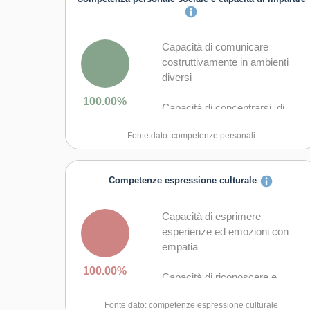
Capacità di comunicare
costruttivamente in ambienti
diversi
100.00%
Capacità di concentrarsi, di
riflettere criticamente e di
Fonte dato: competenze personali
prendere decisioni
Capacità di creare fiducia e
Competenze espressione culturale
provare empatia
Capacità di esprimere e
Capacità di esprimere
comprendere punti di vista
esperienze ed emozioni con
diversi
empatia
100.00%
Capacità di favorire il proprio
Capacità di riconoscere e
benessere fisico ed emotivo
realizzare le opportunità di
Fonte dato: competenze espressione culturale
valorizzazione personale,