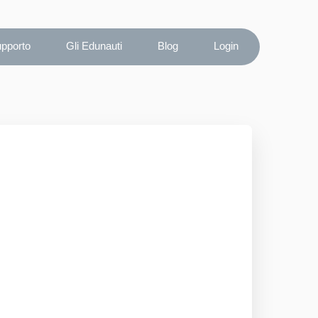
upporto
Gli Edunauti
Blog
Login