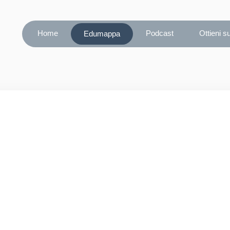
Home
Podcast
Ottieni s
Edumappa