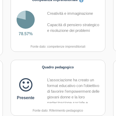
Competenza imprenditoriale
Creatività e immaginazione
Capacità di pensiero strategico
e risoluzione dei problemi
78.57%
Capacità di trasformare le idee
Fonte dato: competenze imprenditoriali
in azioni
Capacità di riflessione critica e
costruttiva
Quadro pedagogico
Capacità di assumere l'iniziativa
L’associazione ha creato un
format educativo con l’obiettivo
Capacità di lavorare sia in
di favorire l’empowerment delle
modalità collaborativa in gruppo
giovani donne e la loro
Presente
sia in maniera autonoma
partecipazione sociale e
politica. Questo format viene
Capacità di comunicare e
Fonte dato: Riferimento pedagogico
gestito poi localmente da
negoziare efficacemente con gli