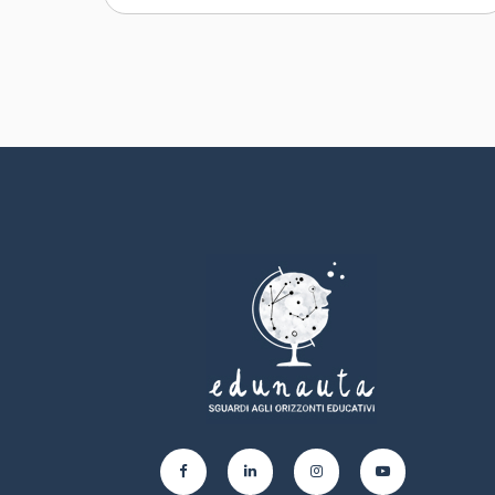
collettivamente
Capacità di esprimere e
comprendere punti di vista
diversi
Capacità di negoziare
Capacità di concentrarsi, di
riflettere criticamente e di
prendere decisioni
Capacità di gestire il proprio
apprendimento e la propria
carriera
Capacità di favorire il proprio
benessere fisico ed emotivo