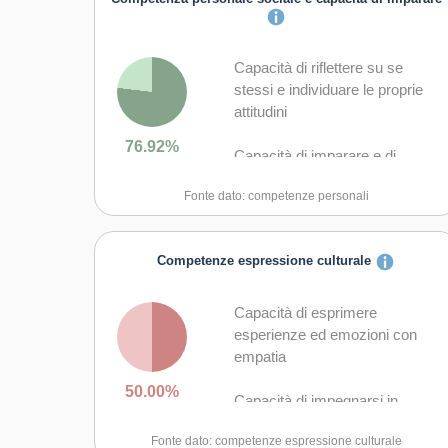
Capacità di riflettere su se
stessi e individuare le proprie
attitudini
76.92%
Capacità di imparare e di
lavorare sia in modalità
Fonte dato: competenze personali
collaborativa sia in maniera
autonoma
Competenze espressione culturale
Capacità di lavorare con gli altri
in maniera costruttiva
Capacità di esprimere
Capacità di comunicare
esperienze ed emozioni con
costruttivamente in ambienti
empatia
diversi
50.00%
Capacità di impegnarsi in
Capacità di creare fiducia e
processi creativi sia
provare empatia
Fonte dato: competenze espressione culturale
individualmente che