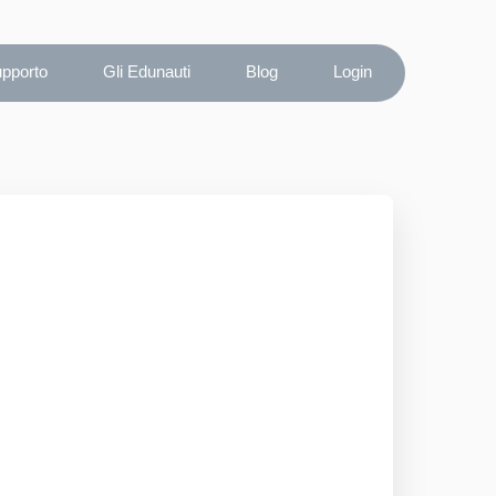
upporto
Gli Edunauti
Blog
Login