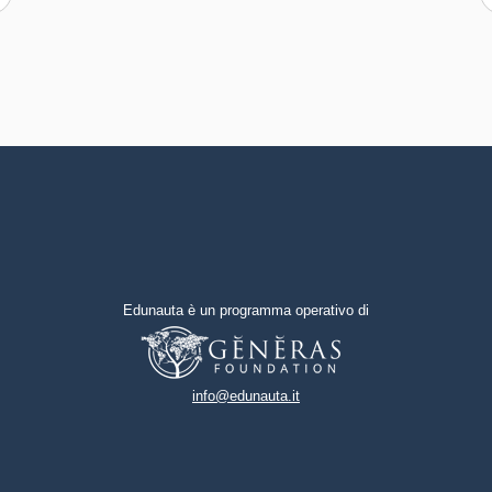
associazioni e realtà del terzo
altri
settore in collaborazione con
enti pubblici, scuole e sponsor a
Capacità di possedere spirito di
seconda delle specificità dei
iniziativa e autoconsapevolezza
territori.
Capacità di essere proattivi e
lungimiranti
Capacità di coraggio e
perseveranza nel
raggiungimento degli obiettivi
Edunauta è un programma operativo di
Capacità di motivare gli altri e
valorizzare le loro idee, di
provare empatia
info@edunauta.it