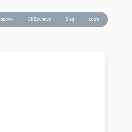
upporto
Gli Edunauti
Blog
Login