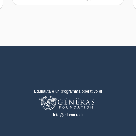
negoziare efficacemente con gli
altri
Capacità di possedere spirito di
iniziativa e autoconsapevolezza
Capacità di essere proattivi e
lungimiranti
Capacità di motivare gli altri e
valorizzare le loro idee, di
provare empatia
Edunauta è un programma operativo di
Capacità di accettare la
responsabilità
info@edunauta.it