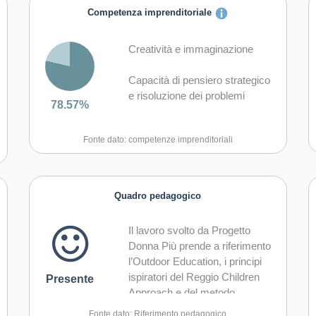
Competenza imprenditoriale
Creatività e immaginazione
Capacità di pensiero strategico
e risoluzione dei problemi
78.57%
Capacità di trasformare le idee
Fonte dato: competenze imprenditoriali
in azioni
Capacità di riflessione critica e
costruttiva
Quadro pedagogico
Capacità di assumere l'iniziativa
Il lavoro svolto da Progetto
Donna Più prende a riferimento
Capacità di lavorare sia in
l’Outdoor Education, i principi
modalità collaborativa in gruppo
ispiratori del Reggio Children
Presente
sia in maniera autonoma
Approach e del metodo
Montessori.
Capacità di comunicare e
Fonte dato: Riferimento pedagogico