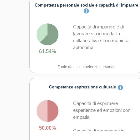
Competenza personale sociale e capacità di imparare
Capacità di imparare e di
lavorare sia in modalità
collaborativa sia in maniera
autonoma
61.54%
Capacità di lavorare con gli altri
Fonte dato: competenze personali
in maniera costruttiva
Capacità di comunicare
Competenze espressione culturale
costruttivamente in ambienti
diversi
Capacità di esprimere
Capacità di creare fiducia e
esperienze ed emozioni con
provare empatia
empatia
50.00%
Capacità di esprimere e
Capacità di impegnarsi in
comprendere punti di vista
processi creativi sia