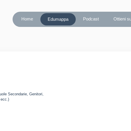
Home
Podcast
Ottieni s
Edumappa
cuole Secondarie, Genitori,
 ecc.)