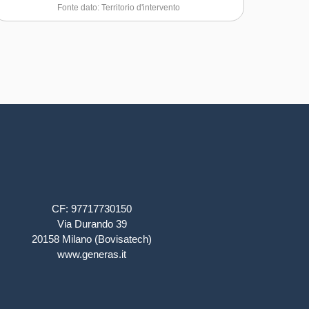
Fonte dato: Territorio d'intervento
CF: 97717730150
Via Durando 39
20158 Milano (Bovisatech)
www.generas.it