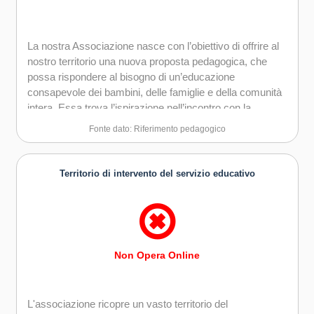
La nostra Associazione nasce con l’obiettivo di offrire al
nostro territorio una nuova proposta pedagogica, che
possa rispondere al bisogno di un’educazione
consapevole dei bambini, delle famiglie e della comunità
intera. Essa trova l’ispirazione nell’incontro con la
pedagogia Waldorf. La scuola non rientra nella
Fonte dato: Riferimento pedagogico
federazione delle scuola Waldorf ed è definita a
orientamento Waldorf.
Territorio di intervento del servizio educativo
Non Opera Online
L'associazione ricopre un vasto territorio del