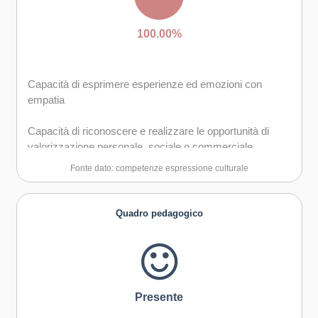
100.00%
Capacità di esprimere esperienze ed emozioni con
empatia
Capacità di riconoscere e realizzare le opportunità di
valorizzazione personale, sociale o commerciale
mediante le arti e le altre forme culturali
Fonte dato: competenze espressione culturale
Capacità di impegnarsi in processi creativi sia
individualmente che collettivamente
Quadro pedagogico
Curiosità nei confronti del mondo, apertura per
immaginare nuove possibilità
Presente