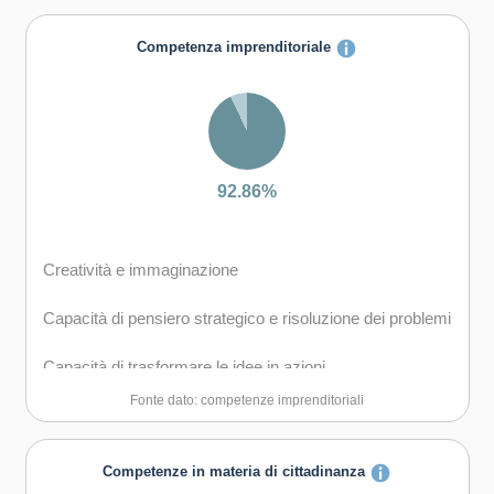
Capacità di comunicare costruttivamente in ambienti
Competenza imprenditoriale
diversi
Capacità di creare fiducia e provare empatia
Capacità di esprimere e comprendere punti di vista
diversi
92.86%
Capacità di negoziare
Creatività e immaginazione
Capacità di concentrarsi, di riflettere criticamente e di
prendere decisioni
Capacità di pensiero strategico e risoluzione dei problemi
Capacità di gestire il proprio apprendimento e la propria
Capacità di trasformare le idee in azioni
carriera
Fonte dato: competenze imprenditoriali
Capacità di riflessione critica e costruttiva
Capacità di gestire l'incertezza, la complessità e lo
stress
Capacità di assumere l'iniziativa
Competenze in materia di cittadinanza