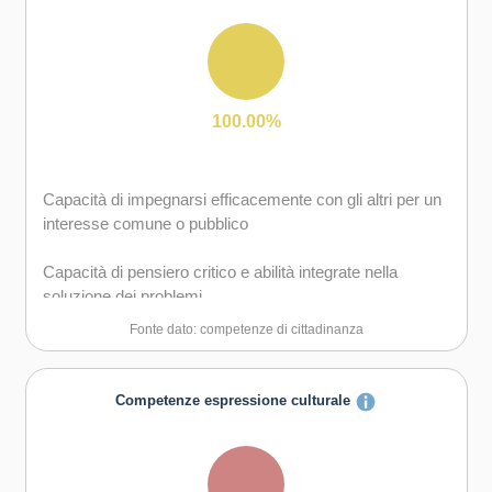
Capacità di mantenersi resilienti
Capacità di lavorare sia in modalità collaborativa in
gruppo sia in maniera autonoma
Capacità di favorire il proprio benessere fisico ed
emotivo
Capacità di comunicare e negoziare efficacemente con
gli altri
100.00%
Capacità di gestire l'incertezza, l'ambiguità e il rischio
Capacità di impegnarsi efficacemente con gli altri per un
Capacità di possedere spirito di iniziativa e
interesse comune o pubblico
autoconsapevolezza
Capacità di pensiero critico e abilità integrate nella
Capacità di essere proattivi e lungimiranti
soluzione dei problemi
Fonte dato: competenze di cittadinanza
Capacità di coraggio e perseveranza nel raggiungimento
degli obiettivi
Competenze espressione culturale
Capacità di motivare gli altri e valorizzare le loro idee, di
provare empatia
Capacità di accettare la responsabilità