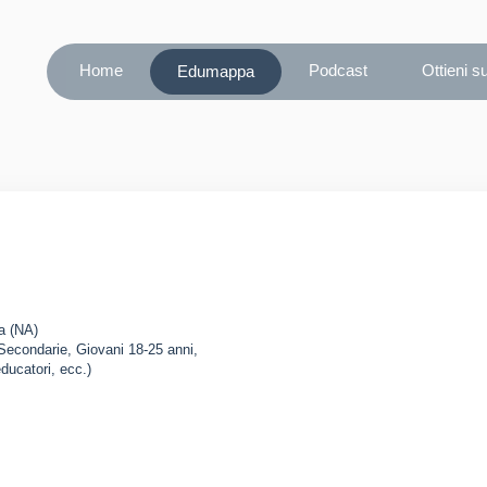
Home
Podcast
Ottieni s
Edumappa
a (NA)
 Secondarie, Giovani 18-25 anni,
educatori, ecc.)