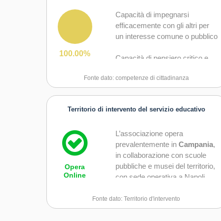
Capacità di impegnarsi
efficacemente con gli altri per
un interesse comune o pubblico
100.00%
Capacità di pensiero critico e
abilità integrate nella soluzione
Fonte dato: competenze di cittadinanza
dei problemi
Territorio di intervento del servizio educativo
L’associazione opera
prevalentemente in
Campania
,
in collaborazione con scuole
pubbliche e musei del territorio,
Opera
Online
con sede operativa a Napoli
Fonte dato: Territorio d'intervento