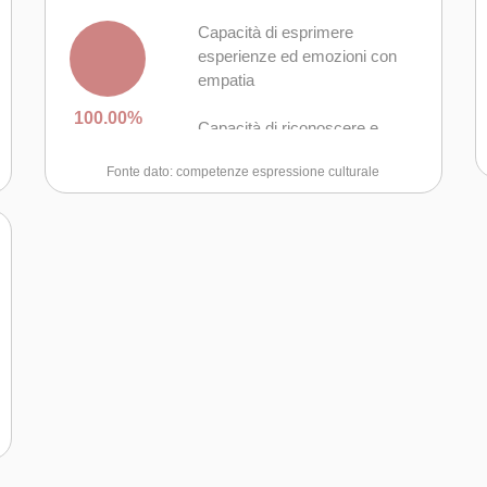
Capacità di esprimere
esperienze ed emozioni con
empatia
100.00%
Capacità di riconoscere e
realizzare le opportunità di
Fonte dato: competenze espressione culturale
valorizzazione personale,
sociale o commerciale
mediante le arti e le altre forme
culturali
Capacità di impegnarsi in
processi creativi sia
individualmente che
collettivamente
Curiosità nei confronti del
mondo, apertura per
immaginare nuove possibilità