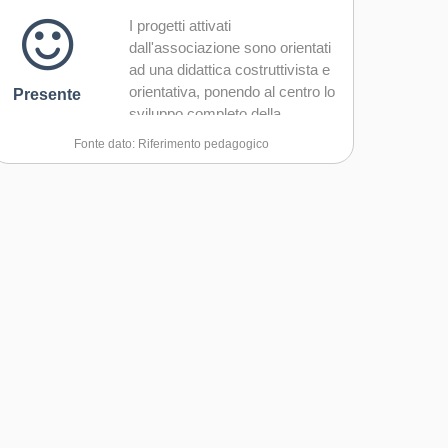
I progetti attivati
dall'associazione sono orientati
ad una didattica costruttivista e
orientativa, ponendo al centro lo
Presente
sviluppo completo della
persona.
Fonte dato: Riferimento pedagogico
L'obiettivo è dar vita a una
soggettività dinamica e aperta,
integrata e responsabile,
autodiretta e capace di
costruirsi secondo principi di
libero equilibrio, nella quale gli
allievi sono costruttori dei loro
saperi in connessione con
esperienze e conoscenze
pregresse, sviluppando
partecipazione civica
soprattutto attraverso la
conoscenza e la fruizione dei
fenomeni artistici e del