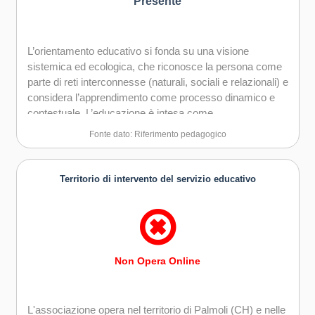
Presente
L’orientamento educativo si fonda su una visione
sistemica ed ecologica, che riconosce la persona come
parte di reti interconnesse (naturali, sociali e relazionali) e
considera l’apprendimento come processo dinamico e
contestuale. L’educazione è intesa come
accompagnamento alla crescita consapevole di
Fonte dato: Riferimento pedagogico
adolescenti e giovani, favorendo la capacità di leggere la
complessità e di agire in modo responsabile nel proprio
contesto di vita. L’approccio pedagogico promuove lo
Territorio di intervento del servizio educativo
sviluppo del pensiero critico, sostenendo la capacità di
osservare, interrogare la realtà, elaborare significati e
prendere decisioni consapevoli. Centrale è l’attenzione
alla dimensione relazionale, attraverso pratiche
educative ispirate alla comunicazione non violenta, che
Non Opera Online
favoriscono ascolto empatico, espressione autentica dei
bisogni e gestione costruttiva dei conflitti. L’educazione
emotiva è parte integrante del percorso pedagogico e
L'associazione opera nel territorio di Palmoli (CH) e nelle
mira a sostenere la gestione consapevole delle