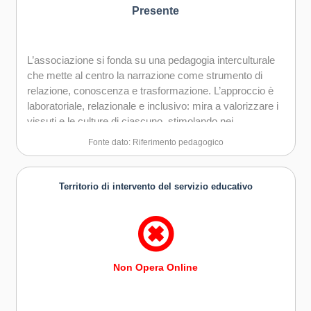
Presente
L’associazione si fonda su una pedagogia interculturale
che mette al centro la narrazione come strumento di
relazione, conoscenza e trasformazione. L’approccio è
laboratoriale, relazionale e inclusivo: mira a valorizzare i
vissuti e le culture di ciascuno, stimolando nei
partecipanti un senso di appartenenza, responsabilità e
Fonte dato: Riferimento pedagogico
cittadinanza attiva. La pratica educativa si basa
sull’ascolto, sull’esperienza condivisa e sulla co-
costruzione dei saperi, con un’attenzione particolare ai
Territorio di intervento del servizio educativo
contesti multiculturali e alla promozione delle pari
opportunità.
Non Opera Online