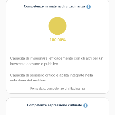
degli obiettivi
Competenze in materia di cittadinanza
Capacità di essere proattivi e lungimiranti
Capacità di gestire l'incertezza, l'ambiguità e il rischio
Capacità di lavorare sia in modalità collaborativa in
100.00%
gruppo sia in maniera autonoma
Capacità di mantenere il ritmo dell'attività
Capacità di impegnarsi efficacemente con gli altri per un
interesse comune o pubblico
Capacità di motivare gli altri e valorizzare le loro idee, di
provare empatia
Capacità di pensiero critico e abilità integrate nella
soluzione dei problemi
Capacità di pensiero strategico e risoluzione dei problemi
Fonte dato: competenze di cittadinanza
Capacità di possedere spirito di iniziativa e
autoconsapevolezza
Competenze espressione culturale
Capacità di riflessione critica e costruttiva