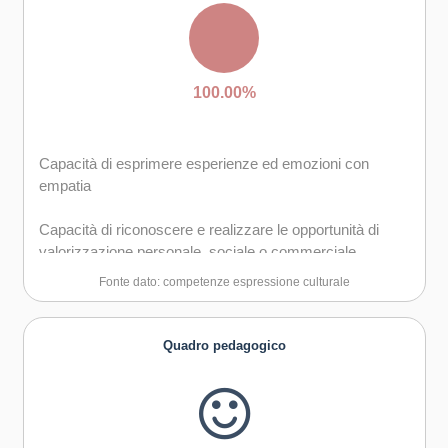
Capacità di trasformare le idee in azioni
Creatività e immaginazione
100.00%
Capacità di esprimere esperienze ed emozioni con
empatia
Capacità di riconoscere e realizzare le opportunità di
valorizzazione personale, sociale o commerciale
mediante le arti e le altre forme culturali
Fonte dato: competenze espressione culturale
Capacità di impegnarsi in processi creativi sia
individualmente che collettivamente
Quadro pedagogico
Curiosità nei confronti del mondo, apertura per
immaginare nuove possibilità