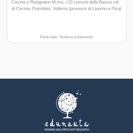
Cecina e Rosignano M.mo, i 10 comuni della Bassa val
di Cecina, Piombino, Volterra (province di Livorno e Pisa)
Fonte dato: Territorio d'intervento