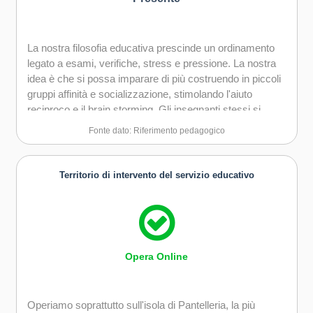
La nostra filosofia educativa prescinde un ordinamento
legato a esami, verifiche, stress e pressione. La nostra
idea è che si possa imparare di più costruendo in piccoli
gruppi affinità e socializzazione, stimolando l'aiuto
reciproco e il brain storming. Gli insegnanti stessi si
confrontano con i discenti in uno scambio continuo volto
Fonte dato: Riferimento pedagogico
alla mutua crescita. La motivazione a conoscere e
approfondire materie, tematiche, argomenti deve essere
il momento centrale, stimolando anche uno scambio di
Territorio di intervento del servizio educativo
conoscenze per far sì che dopo un percorso di crescita,
lo studente stesso decida di mettere a disposizione le
sue competenze e conoscenze di altri discenti.
Opera Online
Operiamo soprattutto sull'isola di Pantelleria, la più