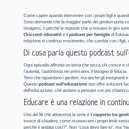
Come capire quando intervenire con i propri figli e quan
Sono domande che la maggior parte dei genitori porta 
rivolgersi, o perché le risposte che si trovano in giro se
Orizzonti educativi
è il
podcast per famiglie
di Edunau
relazione in continuo movimento, che cambia con i figli, c
Di cosa parla questo podcast sull'
Ogni episodio affronta un tema che tocca chi cresce e chi 
l'autorità, l'autonomia nei primi anni, il bisogno di fiducia.
Temi che riguardano i genitori, ma anche gli insegnanti e
Questo
podcast sull'educazione
non offre soluzioni fa
dell'educazione, che aiutano a pensare con più chiarezza, 
Educare è una relazione in contin
Uno dei fili che attraversa la serie è il
rapporto tra genito
invece di chiudere, come riconoscere i propri limiti senz
perché è andata così?". Non "cosa devo fare io", ma "hai 