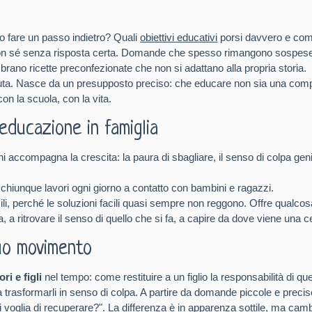
do fare un passo indietro? Quali
obiettivi educativi
porsi davvero e com
con sé senza risposta certa. Domande che spesso rimangono sospese,
mbrano ricette preconfezionate che non si adattano alla propria storia.
ta. Nasce da un presupposto preciso: che educare non sia una compe
on la scuola, con la vita.
educazione in famiglia
accompagna la crescita: la paura di sbagliare, il senso di colpa genito
 chiunque lavori ogni giorno a contatto con bambini e ragazzi.
cili, perché le soluzioni facili quasi sempre non reggono. Offre qualcos
a ritrovare il senso di quello che si fa, a capire da dove viene una ce
uo movimento
ri e figli
nel tempo: come restituire a un figlio la responsabilità di
a trasformarli in senso di colpa. A partire da domande piccole e precis
voglia di recuperare?". La differenza è in apparenza sottile, ma cambi