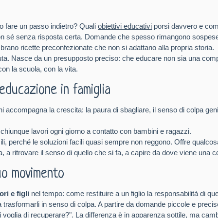
do fare un passo indietro? Quali
obiettivi educativi
porsi davvero e com
con sé senza risposta certa. Domande che spesso rimangono sospese,
mbrano ricette preconfezionate che non si adattano alla propria storia.
ta. Nasce da un presupposto preciso: che educare non sia una compe
on la scuola, con la vita.
educazione in famiglia
accompagna la crescita: la paura di sbagliare, il senso di colpa genito
 chiunque lavori ogni giorno a contatto con bambini e ragazzi.
cili, perché le soluzioni facili quasi sempre non reggono. Offre qualcos
a ritrovare il senso di quello che si fa, a capire da dove viene una ce
uo movimento
ri e figli
nel tempo: come restituire a un figlio la responsabilità di
a trasformarli in senso di colpa. A partire da domande piccole e precis
voglia di recuperare?". La differenza è in apparenza sottile, ma cambi