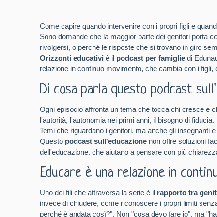
Come capire quando intervenire con i propri figli e quan
Sono domande che la maggior parte dei genitori porta 
rivolgersi, o perché le risposte che si trovano in giro se
Orizzonti educativi
è il
podcast per famiglie
di Edunau
relazione in continuo movimento, che cambia con i figli, c
Di cosa parla questo podcast sull'
Ogni episodio affronta un tema che tocca chi cresce e chi 
l'autorità, l'autonomia nei primi anni, il bisogno di fiducia.
Temi che riguardano i genitori, ma anche gli insegnanti e
Questo
podcast sull'educazione
non offre soluzioni fa
dell'educazione, che aiutano a pensare con più chiarezza, 
Educare è una relazione in contin
Uno dei fili che attraversa la serie è il
rapporto tra genito
invece di chiudere, come riconoscere i propri limiti senz
perché è andata così?". Non "cosa devo fare io", ma "hai 