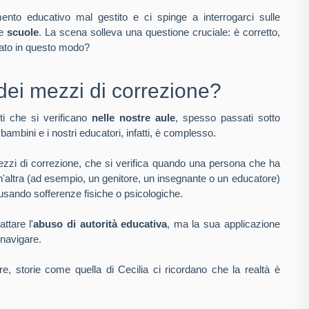
to educativo mal gestito e ci spinge a interrogarci sulle
re
scuole
. La scena solleva una questione cruciale: è corretto,
nato in questo modo?
dei mezzi di correzione?
ti che si verificano
nelle nostre aule
, spesso passati sotto
 bambini e i nostri educatori, infatti, è complesso.
ezzi di correzione, che si verifica quando una persona che ha
 un'altra (ad esempio, un genitore, un insegnante o un educatore)
ausando sofferenze fisiche o psicologiche.
ttare l'
abuso di autorità educativa
, ma la sua applicazione
 navigare.
e, storie come quella di Cecilia ci ricordano che la realtà è