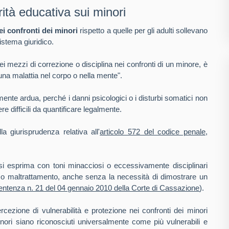
ità educativa sui minori
ei confronti dei minori
rispetto a quelle per gli adulti sollevano
sistema giuridico.
ei mezzi di correzione o disciplina nei confronti di un minore, è
 una malattia nel corpo o nella mente".
ente ardua, perché i danni psicologici o i disturbi somatici non
ifficili da quantificare legalmente.
a giurisprudenza relativa all'
articolo 572 del codice penale
,
si esprima con toni minacciosi o eccessivamente disciplinari
 o maltrattamento, anche senza la necessità di dimostrare un
entenza n. 21 del 04 gennaio 2010 della Corte di Cassazione
).
ercezione di vulnerabilità e protezione nei confronti dei minori
inori siano riconosciuti universalmente come più vulnerabili e