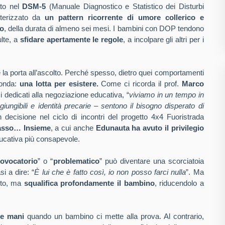
ato nel
DSM-5
(Manuale Diagnostico e Statistico dei Disturbi
terizzato da
un pattern ricorrente di umore collerico e
vo
, della durata di almeno sei mesi. I bambini con DOP tendono
ulte, a
sfidare apertamente le regole
, a incolpare gli altri per i
re la porta all’ascolto. Perché spesso, dietro quei comportamenti
fonda:
una lotta per esistere.
Come ci ricorda il prof.
Marco
i dedicati alla negoziazione educativa, “
viviamo in un tempo in
giungibili e identità precarie – sentono il bisogno disperato di
decisione nel ciclo di incontri del progetto 4x4 Fuoristrada
asso… Insieme
, a cui anche
Edunauta ha avuto il privilegio
ducativa più consapevole.
rovocatorio
” o “
problematico
” può diventare una scorciatoia
i a dire: “
È lui che è fatto così, io non posso farci nulla
”. Ma
lto, ma
squalifica profondamente il bambino
, riducendolo a
le mani
quando un bambino ci mette alla prova. Al contrario,