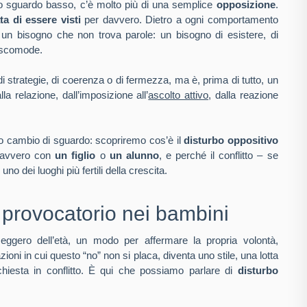
n lo sguardo basso, c’è molto più di una semplice
opposizione
.
ta di essere visti
per davvero. Dietro a ogni comportamento
un bisogno che non trova parole: un bisogno di esistere, di
ù scomode.
 strategie, di coerenza o di fermezza, ma è, prima di tutto, un
la relazione, dall’imposizione all’
ascolto attivo
, dalla reazione
o cambio di sguardo: scopriremo cos’è il
disturbo oppositivo
 davvero con
un figlio
o
un alunno
, e perché il conflitto – se
no dei luoghi più fertili della crescita.
o provocatorio nei bambini
eggero dell’età, un modo per affermare la propria volontà,
azioni in cui questo “no” non si placa, diventa uno stile, una lotta
ichiesta in conflitto. È qui che possiamo parlare di
disturbo