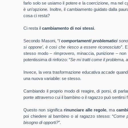
farlo solo se usiamo il potere e la coercizione, ma nel
c
è un’opzione. Inoltre, il cambiamento guidato dalla pau
cosa ci resta?
Ci resta il
cambiamento di noi stessi
.
Secondo Masoni, “
I
comportamenti problematici
sono 
si oppone’, è così che riesco a essere riconosciuto
”. E
stesso modo – rimprovero, minaccia, punizione – non f
potentissima di rinforzo: “
Se mi tratti come il problema, a
Invece, la vera trasformazione educativa accade quando 
una nuova variabile: se stesso.
Cambiando il proprio modo di reagire, di porsi, di parlar
ponte attraverso cui il bambino o il ragazzo può sentirsi
Questo non significa
rinunciare alle regole
, ma
cambi
poi chiedere al bambino o al ragazzo stesso: “
Come po
bisogno di opporti?”
.