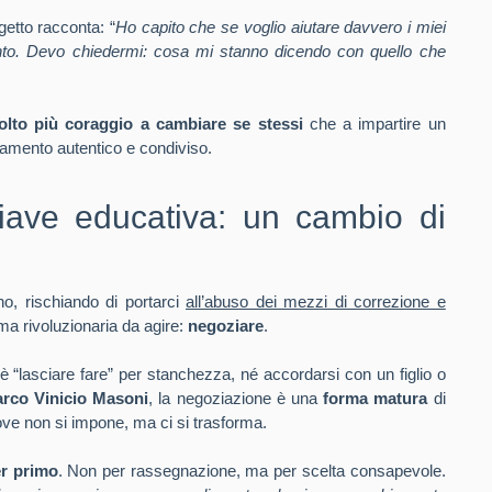
getto racconta: “
Ho capito che se voglio aiutare davvero i miei
nto. Devo chiedermi: cosa mi stanno dicendo con quello che
lto più coraggio a cambiare se stessi
che a impartire un
iamento autentico e condiviso.
ave educativa: un cambio di
no, rischiando di portarci
all’abuso dei mezzi di correzione e
ma rivoluzionaria da agire:
negoziare
.
 è “lasciare fare” per stanchezza, né accordarsi con un figlio o
rco Vinicio Masoni
, la negoziazione è una
forma matura
di
ove non si impone, ma ci si trasforma.
er primo
. Non per rassegnazione, ma per scelta consapevole.