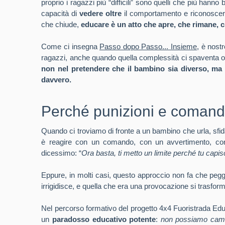
proprio i ragazzi più “difficili” sono quelli che più hanno
capacità di
vedere oltre
il comportamento e riconoscere
che chiude,
educare è un atto che apre, che rimane, c
Come ci insegna
Passo dopo Passo... Insieme
, è nost
ragazzi, anche quando quella complessità ci spaventa o ci
non nel pretendere che il bambino sia diverso, ma
davvero.
Perché punizioni e comand
Quando ci troviamo di fronte a un bambino che urla, sfid
è reagire con un comando, con un avvertimento, c
dicessimo: “
Ora basta, ti metto un limite perché tu capi
Eppure, in molti casi, questo approccio non fa che peggio
irrigidisce, e quella che era una provocazione si trasfor
Nel percorso formativo del progetto 4x4 Fuoristrada Educa
un
paradosso educativo potente
:
non possiamo cambi