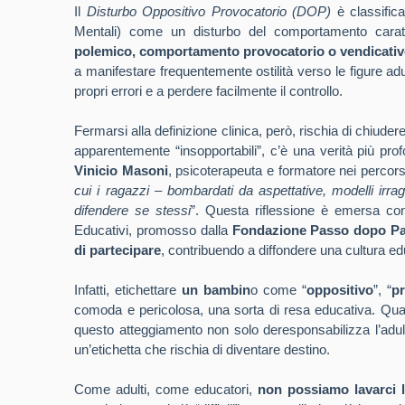
Il
Disturbo Oppositivo Provocatorio (DOP)
è classific
Mentali) come un disturbo del comportamento carat
polemico, comportamento provocatorio o vendicati
a manifestare frequentemente ostilità verso le figure ad
propri errori e a perdere facilmente il controllo.
Fermarsi alla definizione clinica, però, rischia di chiude
apparentemente “insopportabili”, c’è una verità più pro
Vinicio Masoni
, psicoterapeuta e formatore nei percors
cui i ragazzi – bombardati da aspettative, modelli irrag
difendere se stessi
”. Questa riflessione è emersa con 
Educativi, promosso dalla
Fondazione Passo dopo P
di partecipare
, contribuendo a diffondere una cultura e
Infatti, etichettare
un bambin
o come “
oppositivo
”, “
p
comoda e pericolosa, una sorta di resa educativa. Quas
questo atteggiamento non solo deresponsabilizza l’adu
un’etichetta che rischia di diventare destino.
Come adulti, come educatori,
non possiamo lavarci 