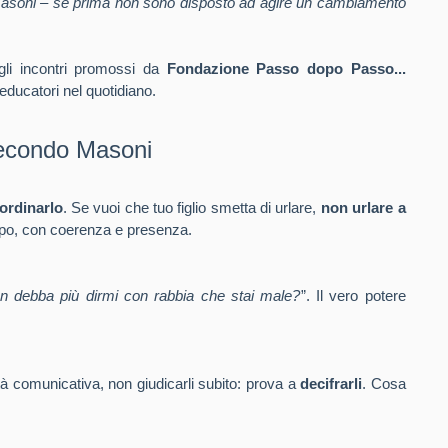
Masoni – se prima non sono disposto ad agire un cambiamento
gli incontri promossi da
Fondazione Passo dopo Passo...
educatori nel quotidiano.
secondo Masoni
ordinarlo
. Se vuoi che tuo figlio smetta di urlare,
non urlare a
empo, con coerenza e presenza.
on debba più dirmi con rabbia che stai male?
”. Il vero potere
à comunicativa, non giudicarli subito: prova a
decifrarli
. Cosa