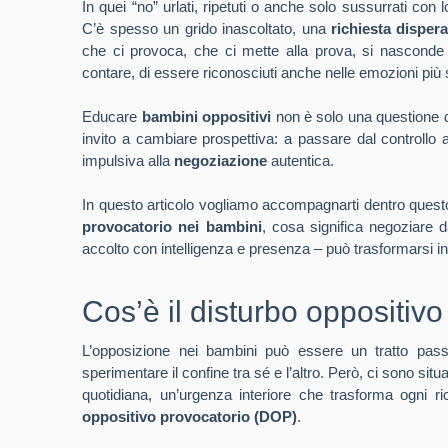
In quei “no” urlati, ripetuti o anche solo sussurrati co
C’è spesso un grido inascoltato, una
richiesta dispera
che ci provoca, che ci mette alla prova, si nasconde 
contare, di essere riconosciuti anche nelle emozioni pi
Educare
bambini oppositivi
non è solo una questione di
invito a cambiare prospettiva: a passare dal controllo al
impulsiva alla
negoziazione
autentica.
In questo articolo vogliamo accompagnarti dentro quest
provocatorio nei bambini
, cosa significa negoziare
accolto con intelligenza e presenza – può trasformarsi in u
Cos’è il disturbo oppositiv
L’opposizione nei bambini può essere un tratto pass
sperimentare il confine tra sé e l’altro. Però, ci sono situ
quotidiana, un’urgenza interiore che trasforma ogni r
oppositivo provocatorio (DOP)
.