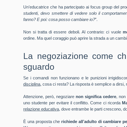
Un’educatrice che ha partecipato ai focus group del pro
studenti, devo smettere di vedere solo il comportame
fanno? E poi: cosa posso cambiare io?
”.
Non si tratta di essere deboli. Al contrario: ci vuole
mo
ordine. Ma quel coraggio può aprire la strada a un camb
La negoziazione come chi
sguardo
Se i comandi non funzionano e le punizioni irrigidisco
disciplina
,
cosa ci resta? La risposta è semplice a dirsi, 
Attenzione, però, negoziare
non significa cedere
, non
uno studente per evitare il conflitto. Come ci ricorda
Ma
relazione educativa
, dove entrambe le parti crescono, d
È una proposta che
richiede all’adulto di cambiare p