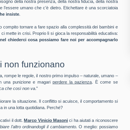
 bisogno della nostra presenza, della nostra fiducia, della nostra
 l’essere umano che c’è dietro. Etichettare è una scorciatoia
he insiste
.
ro compito tornare a fare spazio alla complessità dei bambini e
 mette in crisi. Proprio lì si gioca la responsabilità educativa:
 nel chiederci cosa possiamo fare noi per accompagnarlo
i non funzionano
a, rompe le regole, il nostro primo impulso – naturale, umano –
on una punizione e magari
perdere la pazienza
. È come se
sca che così non va
.”
rare la situazione. Il conflitto si acuisce, il comportamento si
ma in una lotta quotidiana. Perché?
tivi il dott.
Marco Vinicio Masoni
ci ha aiutati a riconoscere
are l’altro ordinandogli il cambiamento.
O meglio: possiamo