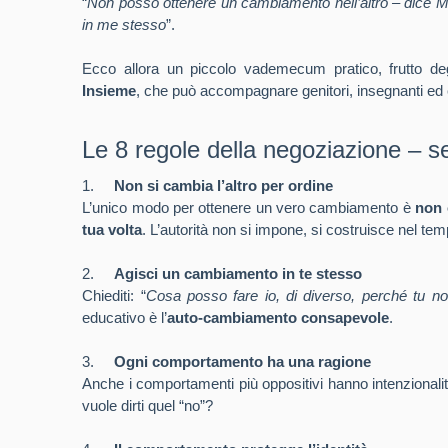
“
Non posso ottenere un cambiamento nell’altro – dice 
in me stesso
”.
Ecco allora un piccolo vademecum pratico, frutto de
Insieme
, che può accompagnare genitori, insegnanti ed 
Le 8 regole della negoziazione – 
1.
Non si cambia l’altro per ordine
L’unico modo per ottenere un vero cambiamento è
non 
tua volta
. L’autorità non si impone, si costruisce nel t
2.
Agisci un cambiamento in te stesso
Chiediti: “
Cosa posso fare io, di diverso, perché tu n
educativo è l’
auto-cambiamento consapevole
.
3.
Ogni comportamento ha una ragione
Anche i comportamenti più oppositivi hanno intenzionalit
vuole dirti quel “no”?