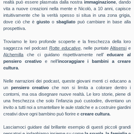
realtà può essere plasmata dalla nostra
immaginazione
, dando
vita a nuove creazioni nella mente e Nicolò, a 10 anni, capisce
intuitivamente che la verità spesso si situa in una zona grigia,
dove ciò che è
giusto
o
sbagliato
può cambiare in base alla
prospettiva.
Troviamo le loro profonde scoperte e la freschezza della loro
saggezza nel podcast
Rotte educative
, nelle puntate
Altisensi
e
Alchemilla
che ci guidano rispettivamente nell’
educare al
pensiero creativo
e nell’
incoraggiare i bambini a creare
cultura
.
Nelle narrazioni dei podcast, queste giovani menti ci educano a
un
pensiero creativo
che non si limita a colorare dentro i
contorni, ma osa disegnare nuove realtà. Le loro storie, piene di
una freschezza che solo l'infanzia può custodire, diventano un
invito a tutti noi a smantellare le aule statiche e a costruire giardini
creativi dove ogni bambino può fiorire e
creare cultura
.
Lasciamoci guidare dal brillante esempio di questi piccoli grandi
pensatori e indaghiamo insieme su come
la scuola
,
la famiglia
e