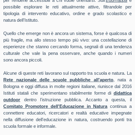
per renderle accessibili a chi vuole orientarsi. Sull'
Edumappa
è
possibile esplorare le reti attualmente attive, filtrandole per
tipologia di intervento educativo, ordine e grado scolastico e
natura dell'Istituto.
Quello che emerge non è ancora un sistema, forse è qualcosa di
più fragile, ma allo stesso tempo più vivo: una costellazione di
esperienze che stanno cercando forma, segnali di una tendenza
culturale che vale la pena osservare, anche quando i numeri
sono ancora piccoli.
Alcune di queste reti lavorano sul rapporto tra scuola e natura. La
Rete nazionale delle scuole pubbliche all'aperto
, nata a
Bologna e oggi diffusa in molte regioni italiane, riunisce dal 2016
Istituti statali che sperimentano stabilmente forme di
didattica
outdoor
dentro l'istruzione pubblica. Accanto a questa, il
Comitato Promotore dell'Educazione in Natura
continua a
connettere educatori, ricercatori e realtà educative impegnate
nella diffusione dell'educazione in natura, costruendo ponti tra
scuola formale e informale.