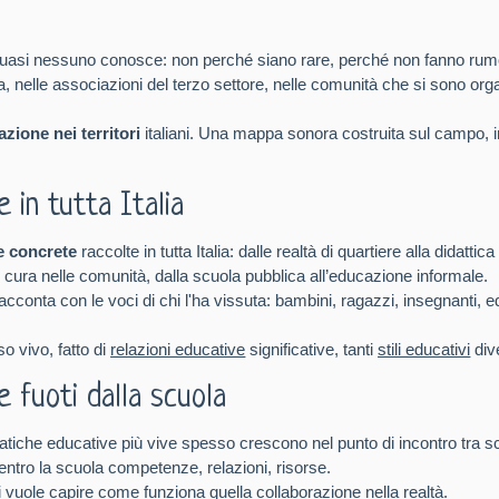
e quasi nessuno conosce: non perché siano rare, perché non fanno rum
eria, nelle associazioni del terzo settore, nelle comunità che si sono 
zione nei territori
italiani. Una mappa sonora costruita sul campo, in
 in tutta Italia
e concrete
raccolte in tutta Italia: dalle realtà di quartiere alla didatti
 di cura nelle comunità, dalla scuola pubblica all’educazione informale.
cconta con le voci di chi l'ha vissuta: bambini, ragazzi, insegnanti, e
o vivo, fatto di
relazioni educative
significative, tanti
stili educativi
div
 fuoti dalla scuola
iche educative più vive spesso crescono nel punto di incontro tra scuo
dentro la scuola competenze, relazioni, risorse.
 vuole capire come funziona quella collaborazione nella realtà.