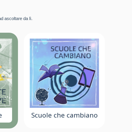
d ascoltare da lì.
e
Scuole che cambiano