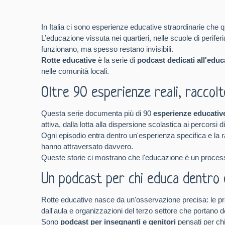
In Italia ci sono esperienze educative straordinarie ch
L’educazione vissuta nei quartieri, nelle scuole di perif
funzionano, ma spesso restano invisibili.
Rotte educative
è la serie di
podcast dedicati all'educa
nelle comunità locali.
Oltre 90 esperienze reali, raccolte
Questa serie documenta più di 90
esperienze educativ
attiva, dalla lotta alla dispersione scolastica ai percorsi
Ogni episodio entra dentro un'esperienza specifica e la ra
hanno attraversato davvero.
Queste storie ci mostrano che l'educazione è un process
Un podcast per chi educa dentro e
Rotte educative nasce da un'osservazione precisa: le prat
dall'aula e organizzazioni del terzo settore che portano 
Sono
podcast per insegnanti e genitori
pensati per chi