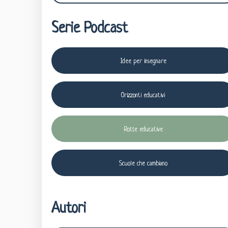
Serie Podcast
Idee per insegnare
Orizzonti educativi
Rotte educative
Scuole che cambiano
Autori