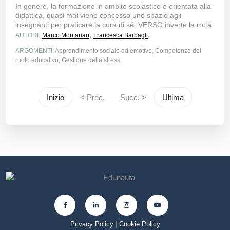
In genere, la formazione in ambito scolastico è orientata alla
didattica, quasi mai viene concesso uno spazio agli
insegnanti per praticare la cura di sé. VERSO inverte la rotta.
,
,
AUTORI:
Marco Montanari
Francesca Barbagli
ARGOMENTI:
Apprendimento sociale ed emotivo, Competenze del
ruolo educativo, Gestione dello stress,
Inizio
< Prec.
Succ. >
Ultima
Privacy Policy
|
Cookie Policy