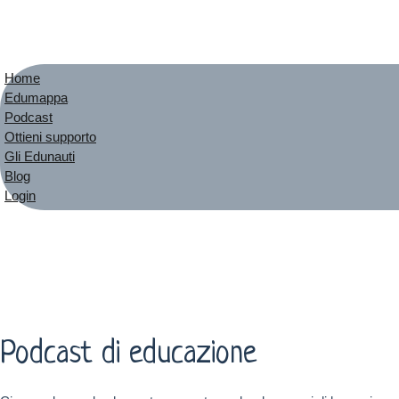
Home
Edumappa
Podcast
Ottieni supporto
Gli Edunauti
Blog
Login
Podcast di educazione