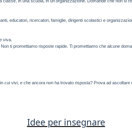
 classe, in una scuola, in un'organizzazione. Domande che non si ri
ti, educatori, ricercatori, famiglie, dirigenti scolastici e organizzaz
 viva.
. Non ti promettiamo risposte rapide. Ti promettiamo che alcune domand
in cui vivi, e che ancora non ha trovato risposta? Prova ad ascoltare d
Idee per insegnare