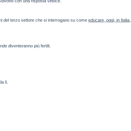
solvono con una risposta veloce.
ioni del terzo settore che si interrogano su come
educare, oggi, in Italia
,
e diventeranno più fertili.
a lì.