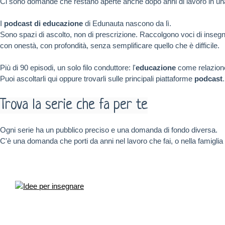
Ci sono domande che restano aperte anche dopo anni di lavoro in una
I
podcast di educazione
di Edunauta nascono da lì.
Sono spazi di ascolto, non di prescrizione. Raccolgono voci di insegnan
con onestà, con profondità, senza semplificare quello che è difficile.
Più di 90 episodi, un solo filo conduttore: l'
educazione
come relazione
Puoi ascoltarli qui oppure trovarli sulle principali piattaforme
podcast
Trova la serie che fa per te
Ogni serie ha un pubblico preciso e una domanda di fondo diversa.
C'è una domanda che porti da anni nel lavoro che fai, o nella famiglia 