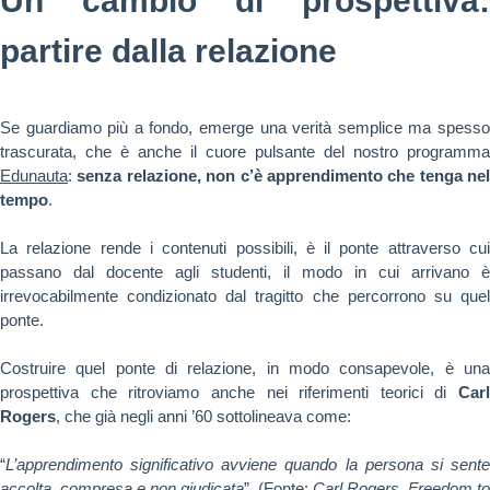
Un cambio di prospettiva:
partire dalla relazione
Se guardiamo più a fondo, emerge una verità semplice ma spesso
trascurata, che è anche il cuore pulsante del nostro programma
Edunauta
:
senza relazione, non c’è apprendimento che tenga nel
tempo
.
La relazione rende i contenuti possibili, è il ponte attraverso cui
passano dal docente agli studenti, il modo in cui arrivano è
irrevocabilmente condizionato dal tragitto che percorrono su quel
ponte.
Costruire quel ponte di relazione, in modo consapevole, è una
prospettiva che ritroviamo anche nei riferimenti teorici di
Carl
Rogers
, che già negli anni ’60 sottolineava come:
“
L’apprendimento significativo avviene quando la persona si sente
accolta, compresa e non giudicata
”, (Fonte:
Carl Rogers, Freedom to