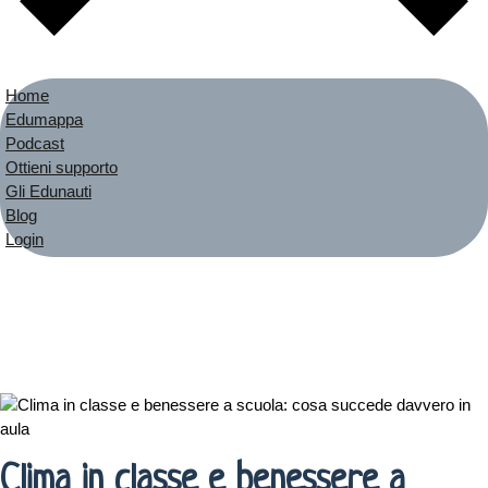
Home
Edumappa
Podcast
Ottieni supporto
Gli Edunauti
Blog
Login
Clima in classe e benessere a