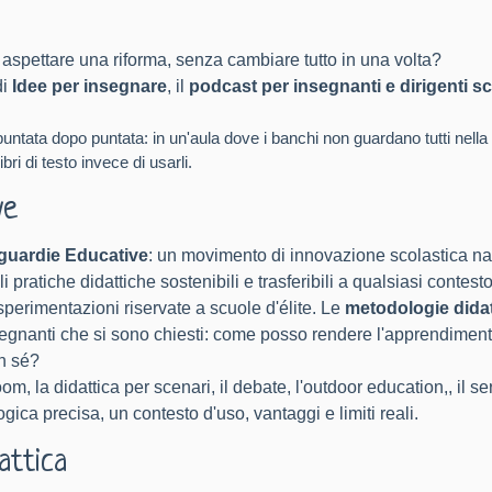
aspettare una riforma, senza cambiare tutto in una volta?
di
Idee per insegnare
, il
podcast per insegnanti e dirigenti sc
 puntata dopo puntata: in un'aula dove i banchi non guardano tutti nel
bri di testo invece di usarli.
ve
uardie Educative
: un movimento di innovazione scolastica na
i pratiche didattiche sostenibili e trasferibili a qualsiasi contesto
 sperimentazioni riservate a scuole d'élite. Le
metodologie dida
nsegnanti che si sono chiesti: come posso rendere l'apprendimento p
on sé?
om, la didattica per scenari, il debate, l'
outdoor education
,, il 
ica precisa, un contesto d'uso, vantaggi e limiti reali.
attica