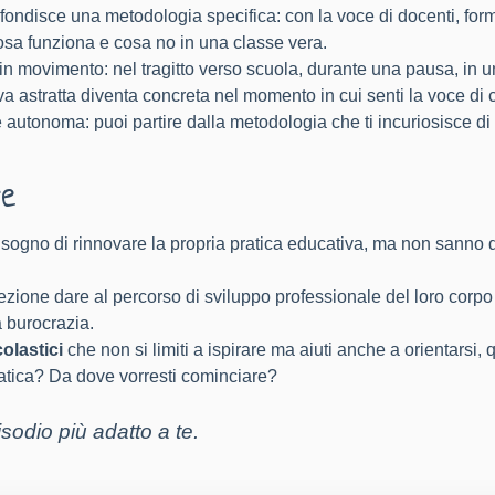
ondisce una metodologia specifica: con la voce di docenti, forma
cosa funziona e cosa no in una classe vera.
 in movimento: nel tragitto verso scuola, durante una pausa, in 
astratta diventa concreta nel momento in cui senti la voce di ch
 autonoma: puoi partire dalla metodologia che ti incuriosisce di p
re
bisogno di rinnovare la propria pratica educativa, ma non sann
irezione dare al percorso di sviluppo professionale del loro cor
a burocrazia.
olastici
che non si limiti a ispirare ma aiuti anche a orientarsi, 
ratica? Da dove vorresti cominciare?
isodio più adatto a te
.