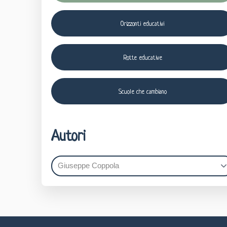
Orizzonti educativi
Rotte educative
Scuole che cambiano
Autori