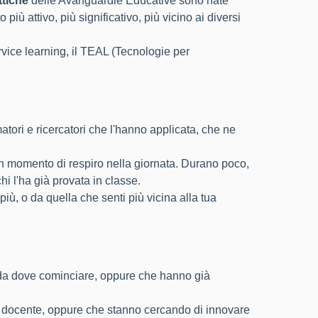
ttiche
delle Avanguardie Educative sono nate
iù attivo, più significativo, più vicino ai diversi
service learning, il TEAL (Tecnologie per
tori e ricercatori che l'hanno applicata, che ne
un momento di respiro nella giornata. Durano poco,
i l'ha già provata in classe.
iù, o da quella che senti più vicina alla tua
o da dove cominciare, oppure che hanno già
po docente, oppure che stanno cercando di innovare