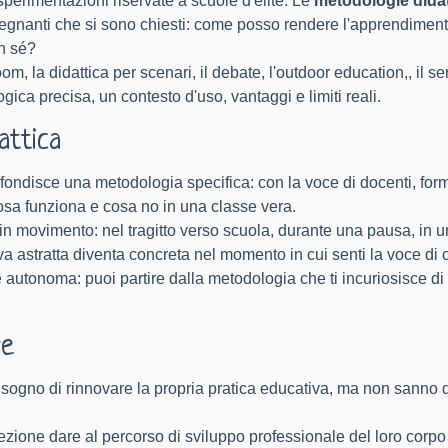
 sperimentazioni riservate a scuole d'élite. Le
metodologie dida
nsegnanti che si sono chiesti: come posso rendere l'apprendimento p
on sé?
om, la didattica per scenari, il debate, l'
outdoor education
,, il 
ica precisa, un contesto d'uso, vantaggi e limiti reali.
attica
ondisce una metodologia specifica: con la voce di docenti, forma
cosa funziona e cosa no in una classe vera.
 in movimento: nel tragitto verso scuola, durante una pausa, in 
astratta diventa concreta nel momento in cui senti la voce di ch
 autonoma: puoi partire dalla metodologia che ti incuriosisce di p
re
bisogno di rinnovare la propria pratica educativa, ma non sann
irezione dare al percorso di sviluppo professionale del loro cor