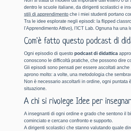
Non si tratta di modelli da importare dall'estero o di
dentro le scuole italiane, da dirigenti scolastici e i
stili di apprendimento
che i miei studenti portano c
Tra le idee esplorate negli episodi: la flipped classro
l'Apprendimento Attivo), l'ICT Lab. Ognuna ha una log
Com'è fatto questo podcast di did
Ogni episodio di questo
podcast di didattica
approf
conoscono le difficoltà pratiche, che possono dire 
Gli episodi sono pensati per essere ascoltati anche
aprono molto: a volte, una metodologia che sembrava 
Non è necessario ascoltarli in ordine, o
gni puntata è
situazione.
A chi si rivolege Idee per insegna
A insegnanti di ogni ordine e grado che sentono il 
cominciato e cercano confronto e supporto.
A dirigenti scolastici che stanno valutando quale d