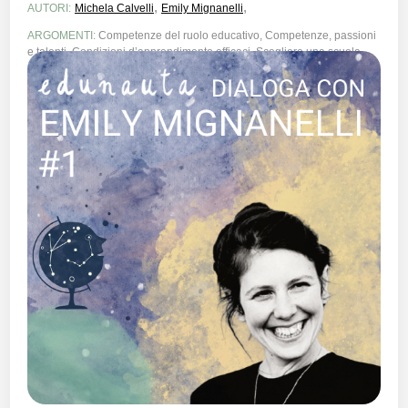
,
,
AUTORI:
Michela Calvelli
Emily Mignanelli
ARGOMENTI:
Competenze del ruolo educativo, Competenze, passioni
e talenti, Condizioni d’apprendimento efficaci, Scegliere una scuola,