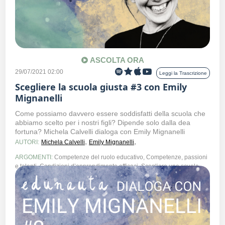
ASCOLTA ORA
29/07/2021 02:00
Leggi la Trascrizione
Scegliere la scuola giusta #3 con Emily
Mignanelli
Come possiamo davvero essere soddisfatti della scuola che
abbiamo scelto per i nostri figli? Dipende solo dalla dea
fortuna? Michela Calvelli dialoga con Emily Mignanelli
,
,
AUTORI:
Michela Calvelli
Emily Mignanelli
ARGOMENTI:
Competenze del ruolo educativo, Competenze, passioni
e talenti, Condizioni d’apprendimento efficaci, Scegliere una scuola,