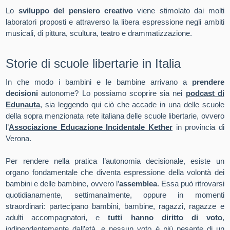
Lo
sviluppo del pensiero creativo
viene stimolato dai molti
laboratori proposti e attraverso la libera espressione negli ambiti
musicali, di pittura, scultura, teatro e drammatizzazione.
Storie di scuole libertarie in Italia
In che modo i bambini e le bambine arrivano a
prendere
decisioni
autonome? Lo possiamo scoprire sia nei
podcast di
Edunauta
, sia leggendo qui ciò che accade in una delle scuole
della sopra menzionata rete italiana delle scuole libertarie, ovvero
l’
Associazione Educazione Incidentale Kether
in provincia di
Verona.
Per rendere nella pratica l’autonomia decisionale, esiste un
organo fondamentale che diventa espressione della volontà dei
bambini e delle bambine, ovvero l’
assemblea
. Essa può ritrovarsi
quotidianamente, settimanalmente, oppure in momenti
straordinari: partecipano bambini, bambine, ragazzi, ragazze e
adulti accompagnatori, e
tutti hanno diritto di voto
,
indipendentemente dall’età, e nessun voto è più pesante di un