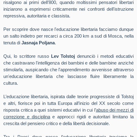
risalgono ai primi dell’800, quando moltissimi pensatori libertari
iniziarono a esprimersi criticamente nei confronti dell'istruzione
repressiva, autoritaria e classista.
Per scoprire dove nasce l'educazione libertaria facciamo dunque
un salto indietro per recarci a circa 200 km a sud di Mosca, nella
tenuta di
Jasnaja Poljana
.
Qui, lo scrittore russo
Lev Tolstoj
denunciò i metodi educativi
che castravano l'intelligenza dei bambini e delle bambine anziché
stimolarla, auspicando che l'apprendimento avvenisse attraverso
un'educazione libertaria che lasciasse fluire liberamente la
cultura.
L’educazione libertaria, ispirata dalle teorie progressiste di Tolstoj
e altri, fiorisce poi in tutta Europa all’inizio del XX secolo come
risposta critica a quei sistemi educativi in cui l’
abuso dei mezzi di
correzione e disciplina
e approcci rigidi e autoritari limitano la
crescita del pensiero critico e della libertà decisionale.
Tra i Paesi dove nasce l’educazione libertaria troviamo la