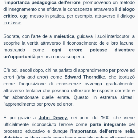
l’
importanza pedagogica dell'errore
, promuovendo un metodo
di insegnamento che sfidava le conoscenze attraverso il
dialogo
critico
, oggi messo in pratica, per esempio, attraverso il
dialogo
in classe
.
Socrate, con l'arte della
maieutica
, guidava i suoi interlocutori a
scoprire la verità attraverso il riconoscimento delle loro lacune,
mostrando come
ogni errore potesse diventare
un'opportunità
per una nuova scoperta.
C’è poi, secoli dopo, chi ha parlato di apprendimento per prove ed
errori (
trial and error
) come
Edward Thorndik
e, che teorizzò
come l’acquisizione di conoscenze avvenga gradualmente,
attraverso tentativi che possano rafforzare le risposte corrette e
far abbandonare quelle errate. Questo, in estrema sintesi,
l’apprendimento per prove ed errori.
È poi grazie a
John Dewey
, nei primi del '900, che viene
ufficialmente riconosciuto l'errore come
parte integrante
del
processo educativo e dunque l’
importanza dell'errore nella
didattica
, evidenziando come fosse cruciale vedere gli errori non