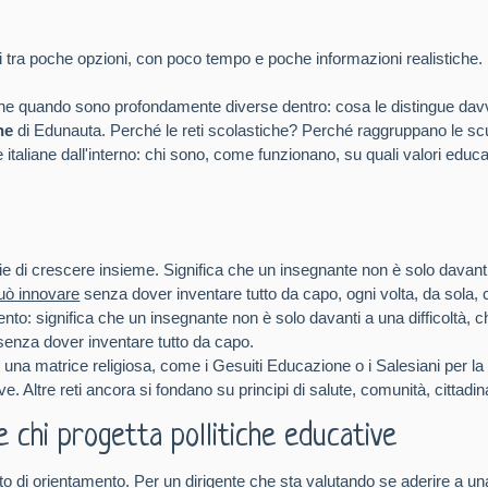
rsi tra poche opzioni, con poco tempo e poche informazioni realistiche
che quando sono profondamente diverse dentro: cosa le distingue davve
he
di Edunauta. Perché le reti scolastiche? Perché raggruppano le s
italiane dall'interno: chi sono, come funzionano, su quali valori educat
 di crescere insieme. Significa che un insegnante non è solo davanti a
uò innovare
senza dover inventare tutto da capo, ogni volta, da sola,
amento: significa che un insegnante non è solo davanti a una difficoltà, 
senza dover inventare tutto da capo.
 una matrice religiosa, come i Gesuiti Educazione o i Salesiani per la
 Altre reti ancora si fondano su principi di salute, comunità, cittadin
e chi progetta pollitiche educative
 di orientamento. Per un dirigente che sta valutando se aderire a una 