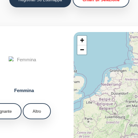
Femmina
gnante
Altro