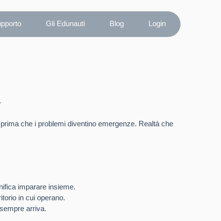
upporto
Gli Edunauti
Blog
Login
e
ori prima che i problemi diventino emergenze. Realtà che
nifica imparare insieme.
torio in cui operano.
n sempre arriva.