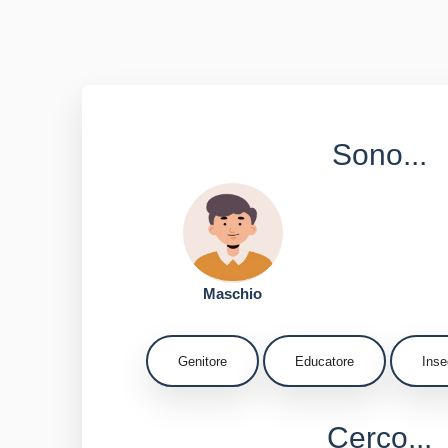
Sono...
Maschio
Genitore
Educatore
Inse
Cerco...