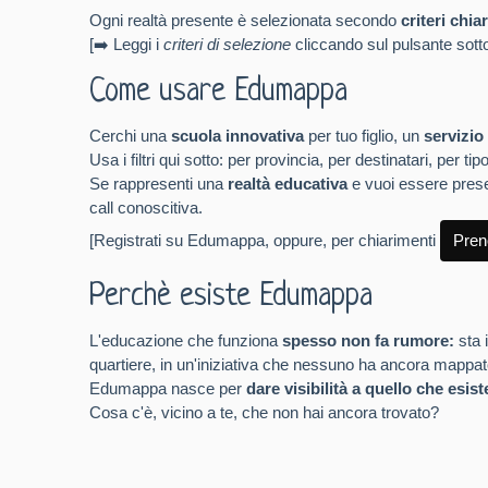
Ogni realtà presente è selezionata secondo
criteri chiar
[
➡️
Leggi i
criteri di selezione
cliccando sul pulsante sott
Come usare Edumappa
Cerchi una
scuola innovativa
per tuo figlio, un
servizio
Usa i filtri qui sotto: per provincia, per destinatari, per
Se rappresenti una
realtà educativa
e vuoi essere prese
call conoscitiva.
[Registrati su Edumappa, oppure, per
chiarimenti
Pren
Perchè esiste Edumappa
L'educazione che funziona
spesso non fa rumore:
sta 
quartiere, in un'iniziativa che nessuno ha ancora mappat
Edumappa nasce per
dare visibilità a quello che esist
Cosa c'è, vicino a te, che non hai ancora trovato?