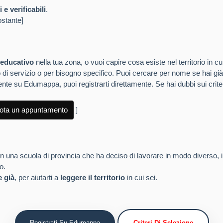
i e verificabili
.
ostante]
 educativo
nella tua zona, o vuoi capire cosa esiste nel territorio in cu
 tipo di servizio o per bisogno specifico. Puoi cercare per nome se hai gi
nte su Edumappa, puoi registrarti direttamente. Se hai dubbi sui crite
ota un appuntamento
]
in una scuola di provincia che ha deciso di lavorare in modo diverso,
o.
e già
, per aiutarti a
leggere il territorio
in cui sei.
Registrati Su Edumappa
Criteri Di Selezione