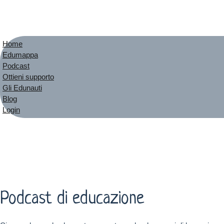
Home
Edumappa
Podcast
Ottieni supporto
Gli Edunauti
Blog
Login
Podcast di educazione