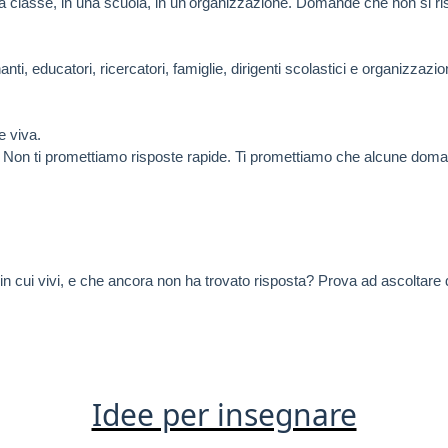
 classe, in una scuola, in un'organizzazione. Domande che non si ri
ti, educatori, ricercatori, famiglie, dirigenti scolastici e organizzaz
 viva.
. Non ti promettiamo risposte rapide. Ti promettiamo che alcune domand
in cui vivi, e che ancora non ha trovato risposta? Prova ad ascoltare d
Idee per insegnare