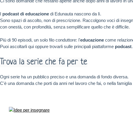
Ci sono domande che restano aperte anche dopo anni di lavoro in una
I
podcast di educazione
di Edunauta nascono da lì.
Sono spazi di ascolto, non di prescrizione. Raccolgono voci di insegnan
con onestà, con profondità, senza semplificare quello che è difficile.
Più di 90 episodi, un solo filo conduttore: l'
educazione
come relazione
Puoi ascoltarli qui oppure trovarli sulle principali piattaforme
podcast
Trova la serie che fa per te
Ogni serie ha un pubblico preciso e una domanda di fondo diversa.
C'è una domanda che porti da anni nel lavoro che fai, o nella famiglia 