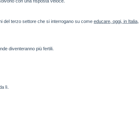
solvono con una risposta veloce.
ioni del terzo settore che si interrogano su come
educare, oggi, in Italia
,
e diventeranno più fertili.
a lì.