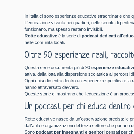
In Italia ci sono esperienze educative straordinarie ch
L’educazione vissuta nei quartieri, nelle scuole di perif
funzionano, ma spesso restano invisibili.
Rotte educative
è la serie di
podcast dedicati all'educa
nelle comunità locali.
Oltre 90 esperienze reali, raccolte
Questa serie documenta più di 90
esperienze educativ
attiva, dalla lotta alla dispersione scolastica ai percorsi
Ogni episodio entra dentro un'esperienza specifica e la ra
hanno attraversato davvero.
Queste storie ci mostrano che l'educazione è un process
Un podcast per chi educa dentro e
Rotte educative nasce da un'osservazione precisa: le prat
dall'aula e organizzazioni del terzo settore che portano 
Sono
podcast per insegnanti e genitori
pensati per chi