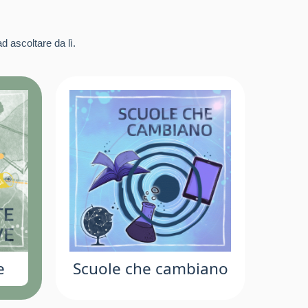
d ascoltare da lì.
e
Scuole che cambiano