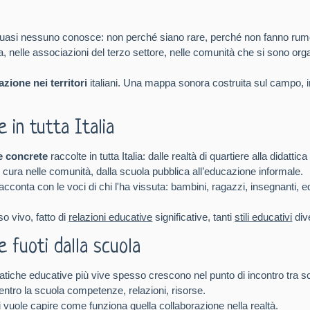
e quasi nessuno conosce: non perché siano rare, perché non fanno rum
eria, nelle associazioni del terzo settore, nelle comunità che si sono 
zione nei territori
italiani. Una mappa sonora costruita sul campo, in
 in tutta Italia
e concrete
raccolte in tutta Italia: dalle realtà di quartiere alla didatti
 di cura nelle comunità, dalla scuola pubblica all’educazione informale.
cconta con le voci di chi l'ha vissuta: bambini, ragazzi, insegnanti, e
o vivo, fatto di
relazioni educative
significative, tanti
stili educativi
div
 fuoti dalla scuola
iche educative più vive spesso crescono nel punto di incontro tra scuo
dentro la scuola competenze, relazioni, risorse.
 vuole capire come funziona quella collaborazione nella realtà.