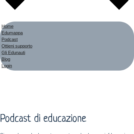
Home
Edumappa
Podcast
Ottieni supporto
Gli Edunauti
Blog
Login
Podcast di educazione