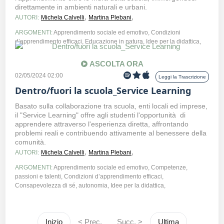
direttamente in ambienti naturali e urbani.
,
,
AUTORI:
Michela Calvelli
Martina Plebani
ARGOMENTI:
Apprendimento sociale ed emotivo, Condizioni
d’apprendimento efficaci, Educazione in natura, Idee per la didattica,
ASCOLTA ORA
02/05/2024 02:00
Leggi la Trascrizione
Dentro/fuori la scuola_Service Learning
Basato sulla collaborazione tra scuola, enti locali ed imprese,
il "Service Learning" offre agli studenti l'opportunità di
apprendere attraverso l'esperienza diretta, affrontando
problemi reali e contribuendo attivamente al benessere della
comunità.
,
,
AUTORI:
Michela Calvelli
Martina Plebani
ARGOMENTI:
Apprendimento sociale ed emotivo, Competenze,
passioni e talenti, Condizioni d’apprendimento efficaci,
Consapevolezza di sé, autonomia, Idee per la didattica,
Inizio
< Prec.
Succ. >
Ultima